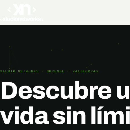
Saltar al contenido
XTUDIO NETWORKS · OURENSE · VALDEORRAS
Descubre 
vida sin lím