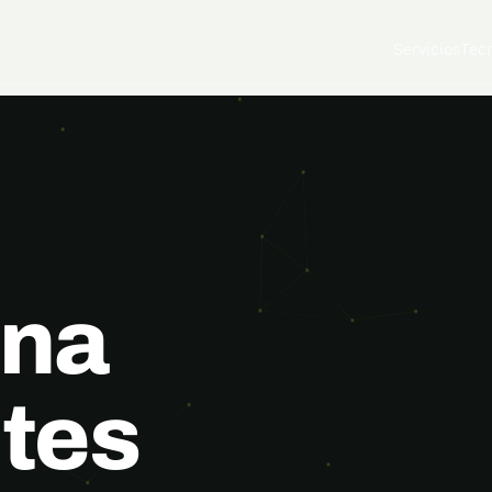
Servicios
Tec
una
ites