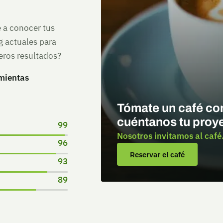
 a conocer tus
g actuales para
eros resultados?
mientas
Tómate un café co
cuéntanos tu proy
99
Nosotros invitamos al café
96
Reservar el café
93
89